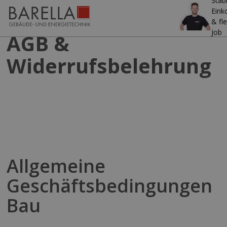
Stab
Ein
& fle
Job
AGB &
Widerrufsbelehrung
Allgemeine
Geschäftsbedingungen
Bau