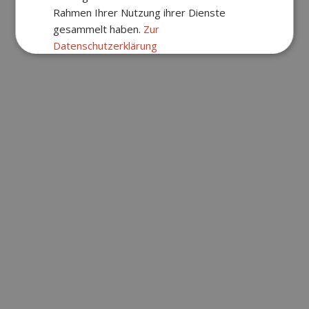
Rahmen Ihrer Nutzung ihrer Dienste
gesammelt haben.
Zur
Datenschutzerklärung
Unbedingt
Performance
erforderlich
Targeting
Funktionalität
Unklassifizierte
ALLE AKZEPTIEREN
ALLE ABLEHNEN