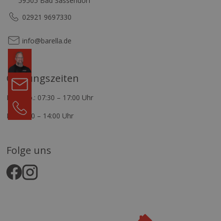
59505 Bad Sassendorf
02921 9697330
info@barella.de
Komm
in
unser
Öffnungszeiten
Team
Kontakt
Mo.–Do.: 07:30 – 17:00 Uhr
+49
29219697330
Fr.: 07:30 – 14:00 Uhr
Folge uns