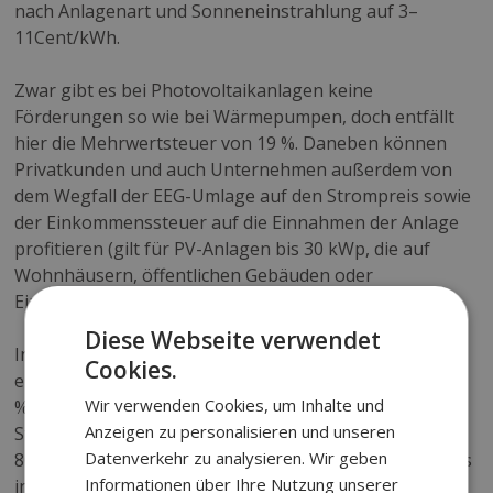
nach Anlagenart und Sonneneinstrahlung auf 3–
11Cent/kWh.
Zwar gibt es bei Photovoltaikanlagen keine
Förderungen so wie bei Wärmepumpen, doch entfällt
hier die Mehrwertsteuer von 19 %. Daneben können
Privatkunden und auch Unternehmen außerdem von
dem Wegfall der EEG-Umlage auf den Strompreis sowie
der Einkommenssteuer auf die Einnahmen der Anlage
profitieren (gilt für PV-Anlagen bis 30 kWp, die auf
Wohnhäusern, öffentlichen Gebäuden oder
Einrichtungen zum Gemeinwohl installiert werden).
Diese Webseite verwendet
Installieren Sie eine PV Anlage, können Sie ca. 30 % des
Cookies.
erzeugten Solarstroms selbst nutzen. Die restlichen 70
Wir verwenden Cookies, um Inhalte und
% werden ins Netz eingespeist. Mit einem
Anzeigen zu personalisieren und unseren
Stromspeicher erhöht sich der Eigenverbrauch auf 50–
Datenverkehr zu analysieren. Wir geben
80 %. Bei der Integration einer Wärmepumpe und eines
Informationen über Ihre Nutzung unserer
intelligenten Energiemanagement-Systems, das