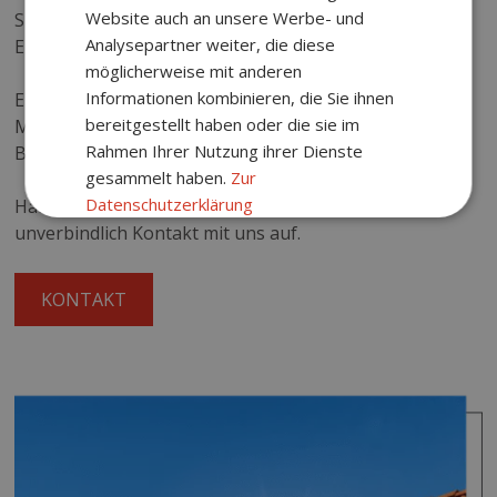
Website auch an unsere Werbe- und
Speicherung und Verbrauch gezielt optimiert, kann die
Analysepartner weiter, die diese
Eigenverbrauchsquote bis zu 90 % erreichen.
möglicherweise mit anderen
Informationen kombinieren, die Sie ihnen
Erste bidirektionale eAutos gibt es inzwischen am
bereitgestellt haben oder die sie im
Markt. Es ist die Zukunft, dass das eigene eAuto als
Rahmen Ihrer Nutzung ihrer Dienste
Batteriespeicher in das System integriert wird.
gesammelt haben.
Zur
Datenschutzerklärung
Haben Sie Interesse? Nehmen Sie einfach
unverbindlich Kontakt mit uns auf.
Unbedingt
Performance
erforderlich
KONTAKT
Targeting
Funktionalität
Unklassifizierte