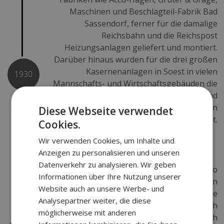
Maschinen und Beschlagteil-Fabrik Bad
Sassendorf, ferner für die damalige
Reichsbahn und die Reichspost
Heizungsanlagen geliefert und montiert.
Darüber hinaus wurden für die drei großen
Kasernenanlagen in Soest in vielen
1930
Mannschafts- und Wirtschaftsgebäuden die
sanitären Anlagen von uns installiert und
große Warmwasserbereitungsanlagen
Diese Webseite verwendet
eingebaut.
Cookies.
Wir verwenden Cookies, um Inhalte und
Anzeigen zu personalisieren und unseren
Datenverkehr zu analysieren. Wir geben
Während des II. Weltkrieges führte Otto
Informationen über Ihre Nutzung unserer
Barella Sen. das Geschäft weiter. Es wurden
Website auch an unsere Werbe- und
Arbeiten für militärische und zivile Zwecke
Analysepartner weiter, die diese
und Notstandsarbeiten ausgeführt. Nach
möglicherweise mit anderen
Ende des Krieges wurden hauptsächlich