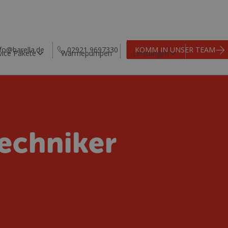
nfo@barella.de
02921 9697330
KOMM IN UNSER TEAM
vice Pakete
Wärmepumpen
Leistungen
Service
echniker