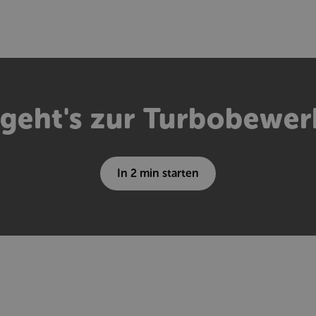
 geht's zur Turbobewe
In 2 min starten